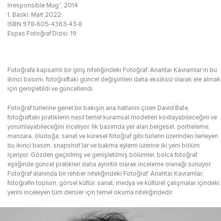
Irresponsible Mug”, 2014
1. Baskı: Mart 2022
ISBN 978-605-4363-43-8
Espas Fotoğraf Dizisi: 19
Fotoğrafa kapsamlı bir giriş niteliğindeki Fotoğraf: Anahtar Kavramlar’ın bu
ikinci basımı, fotoğraftaki güncel değişimleri daha eksiksiz olarak ele almak
için genişletildi ve güncellendi.
Fotoğraf türlerine genel bir bakışın ana hatlarını çizen David Bate,
fotoğraftaki pratiklerin nasıl temel kuramsal modelleri kodlayabileceğini ve
yorumlayabileceğini inceliyor. İlk basımda yer alan belgesel, portreleme,
manzara, ölüdoğa, sanat ve küresel fotoğraf gibi türlerin üzerinden ilerleyen
bu ikinci basım, snapshot’lar ve bakma eylemi üzerine iki yeni bölüm
içeriyor. Gözden geçirilmiş ve genişletilmiş bölümler, bolca fotoğraf
eşliğinde güncel pratikleri daha ayrıntılı olarak inceleme olanağı sunuyor.
Fotoğraf alanında bir rehber niteliğindeki Fotoğraf: Anahtar Kavramlar,
fotoğrafın toplum, görsel kültür, sanat, medya ve kültürel çalışmalar içindeki
yerini inceleyen tüm dersler için temel okuma niteliğindedir.