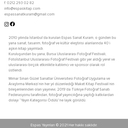
f: 0212 293 02 82
info@espaskitap.com
espassanatkuram@gmail.com
2010 yılında İstanbul’da kurulan Espas Sanat Kuram, o günden bu
yana sanat, tasarım, fotoğraf ve kültür eleştirisi alanlarında 40’ı
aşkın kitap yayımladı.
Kuruluşundan bu yana, Bursa Uluslararası Fotoğraf Festivali,
Fotoİstanbul Uluslararası Fotoğraf Festivali gibi yer aldığı yerel ve
uluslararası birçok etkinlikte katılımcı ve sponsor olarak rol
üstlendi.
Mimar Sinan Güzel Sanatlar Üniversitesi Fotoğraf Uygulama ve
Araştırma Merkezi’nin her yıl düzenlediği Maket Kitap Festivali’nin
bileşenlerinden olan yayınevi, 2019’da Türkiye Fotoğraf Sanatı
Federasyonu tarafından, fotoğraf yayıncılığına yaptığı katkılardan
dolayı “Yayın Kategorisi Ödülü”ne layık görüldü.
Espas Yayınları © 2021 Her hakkı saklıdır.