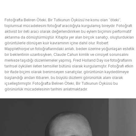
Fotoğrafta Beliren Öteki, Bir Tutkunun Öyküsü’ne konu olan “öteki”,
toplumsal mücadelesini fotoğraf aracılığıyla kurgulamış bireydir. Fotoğrafı
aktivist bir ileti aracı olarak değerlendirirken bu eylem biçimini performatif
aktarıma da dönüştürmüştür. Kitapta yer alan birçok sanatçı, oluşturdukları
görüntülerle dönüşen kuir kavramının içine dahil olur. Robert
Mapplethorpe’un fotoğraflarındaki anlatı, beden üzerine yoğunlaşan estetik
bir beklentinin uzantısıyken, Claude Cahun kimlik ve cinsiyet sorunsalını
merkeze taşıdığı düzenlemeler yapmış, Fred Holland Day ise fotoğraflarını
tarihsel öyküleri ileten temsiller bütünü olarak kurgulamıştır. Fotoğrafı etkin
bir ifade biçimi olarak benimseyen sanatçılar, görüntünün kaydedilmeye
başlandığı andan itibaren, bu büyülü düzlemi görünürlük alanı olarak
içselleştirmiştir. Fotoğrafta Beliren Öteki, Bir Tutkunun Öyküsü bu
görünürlük mücadelesinin tarihini anlatmaktadır.