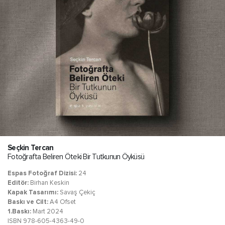
Seçkin Tercan
Fotoğrafta Beliren Öteki Bir Tutkunun Öyküsü
Espas Fotoğraf Dizisi:
24
Editör:
Birhan Keskin
Kapak Tasarımı:
Savaş Çekiç
Baskı ve Cilt:
A4 Ofset
1.Baskı:
Mart 2024
ISBN 978-605-4363-49-0