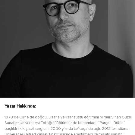
Yazar Hakkında:
1978’de Girne’de doğdu. Lisans ve lisansüstü eğitimini Mimar Sinan Güzel
Sanatlar Üniversitesi Fotoğraf Bölümü’nde tamamladı. “Parça – Bütün”
başlıklı ilk kişisel sergisini 2000 yılında Lefkoşa’da açtı. 2013’te Indiana
Üniversitesi Alfred Kinsey Enstitüsü’nde araştırmacı ve misafir sanatçı